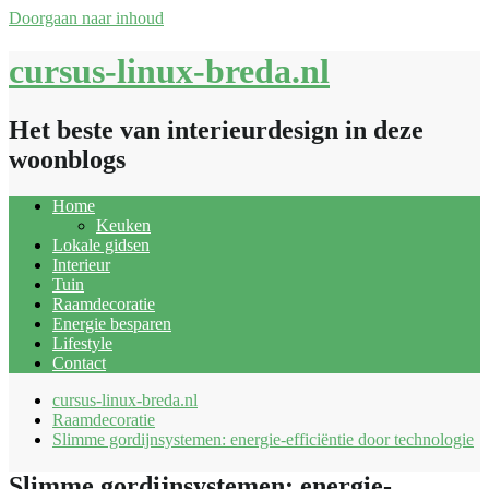
Doorgaan naar inhoud
cursus-linux-breda.nl
Het beste van interieurdesign in deze
woonblogs
Home
Keuken
Lokale gidsen
Interieur
Tuin
Raamdecoratie
Energie besparen
Lifestyle
Contact
cursus-linux-breda.nl
Raamdecoratie
Slimme gordijnsystemen: energie-efficiëntie door technologie
Slimme gordijnsystemen: energie-