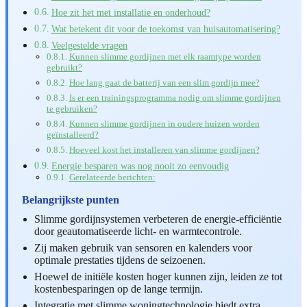
Hoe zit het met installatie en onderhoud?
Wat betekent dit voor de toekomst van huisautomatisering?
Veelgestelde vragen
Kunnen slimme gordijnen met elk raamtype worden
gebruikt?
Hoe lang gaat de batterij van een slim gordijn mee?
Is er een trainingsprogramma nodig om slimme gordijnen
te gebruiken?
Kunnen slimme gordijnen in oudere huizen worden
geïnstalleerd?
Hoeveel kost het installeren van slimme gordijnen?
Energie besparen was nog nooit zo eenvoudig
Gerelateerde berichten:
Belangrijkste punten
Slimme gordijnsystemen verbeteren de energie-efficiëntie
door geautomatiseerde licht- en warmtecontrole.
Zij maken gebruik van sensoren en kalenders voor
optimale prestaties tijdens de seizoenen.
Hoewel de initiële kosten hoger kunnen zijn, leiden ze tot
kostenbesparingen op de lange termijn.
Integratie met slimme woningtechnologie biedt extra